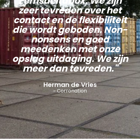
Eemsdeltabox. We zijn
zeer tevreden over het
contact en de flexibiliteit
die wordt geboden. Non-
nonsens en goed
meedenken met onze
opslag uitdaging. We zijn
meer dan tevreden."
Herman de Vries
~ Corronation