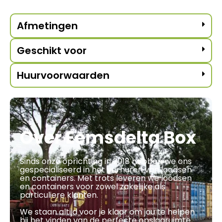
Afmetingen
Geschikt voor
Huurvoorwaarden
Over Eemsdelta Box
Sinds onze oprichting in 2018 hebben we ons
gespecialiseerd in het verhuren van loodsen
en containers. Met trots leveren we loodsen
en containers voor zowel zakelijke als
particuliere klanten.
We staan altijd voor je klaar om jou te helpen
bij het vinden van de perfecte opslagruimte