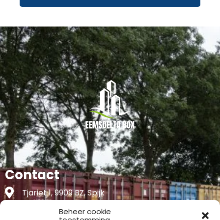
Contact
Tjariet 1, 9909 BZ, Spijk
Beheer cookie
+31 6 54 79 53 00
toestemming